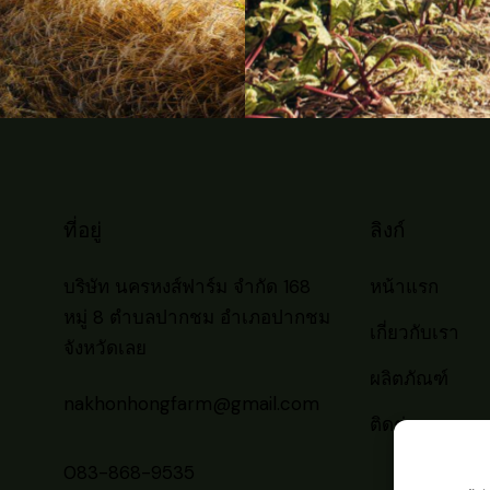
ที่อยู่
ลิงก์
บริษัท นครหงส์ฟาร์ม จำกัด 168
หน้าแรก
หมู่ 8 ตำบลปากชม อำเภอปากชม
เกี่ยวกับเรา
จังหวัดเลย
ผลิตภัณฑ์
nakhonhongfarm@gmail.com
ติดต่อเรา
083-868-9535