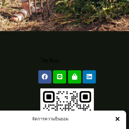
โซเชียล
จัดการความยินยอม