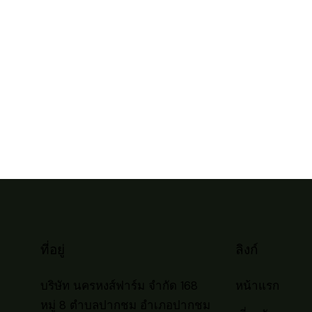
ที่อยู่
ลิงก์
บริษัท นครหงส์ฟาร์ม จำกัด 168
หน้าแรก
หมู่ 8 ตำบลปากชม อำเภอปากชม