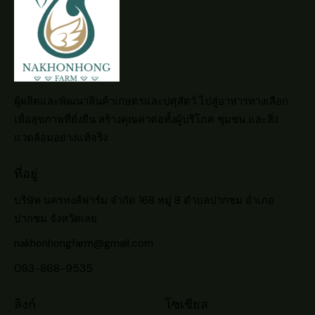
ผู้ผลิตและพัฒนาสินค้าเกษตรและปศุสัตว์ ไปสู่อาหารทางเลือก
เพื่อสุขภาพที่ยั่งยืน สร้างคุณค่าต่อทั้งผู้บริโภค ชุมชน และสิ่ง
แวดล้อมอย่างแท้จริง
ที่อยู่
บริษัท นครหงส์ฟาร์ม จำกัด 168 หมู่ 8 ตำบลปากชม อำเภอ
ปากชม จังหวัดเลย
nakhonhongfarm@gmail.com
083-868-9535
ลิงก์
โซเชียล